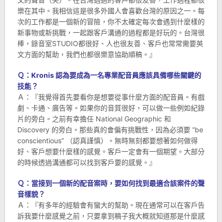
樂在其中。我相信這是很多外國人會喜歡台灣的原因之一。每
次的工作都是一個新的冒險，你不太確定每次會遇到什麼樣的
新事物或新挑戰，一起跟客戶溝通的過程都是好玩的。台灣很
棒，錄音室STUDIO都很好、人也很友善、客戶也常常需要英
文方面的幫助，我們也都很樂意協助順稿。』
Ｑ：Kronis 認為要成為一名專業配音員應該具備哪些關鍵的
技能？
Ａ：『我覺得首先要看你是想要從事什麼方面的配音員。有戲
劇、卡通、廣告等。如果你的音質很好，可以做一些例如紀錄
片的旁白。之前有幸擔任 National Geographic 和
Discovery 的旁白。那些真的會偏有挑戰性，因為必須要 ”be
conscientious” （認真謹慎）。無時無刻都要想著如何做得
好、客戶想要什麼樣的感覺。客戶一定會有一個期望。大部分
的時候透過溝通都可以找到客戶要的感覺。』
Ｑ：當接到一個新的配音案時，要如何找到最適合該案件的聲
音樣貌？
Ａ：『有多年的經驗會有蠻大的幫助。現在通常可以在客戶告
訴我要什麼感覺之前，只要拿到稿子我大概就知道那是什麼感