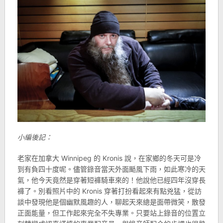
小編後記：
老家在加拿大 Winnipeg 的 Kronis 說，在家鄉的冬天可是冷
到有負四十度呢。儘管錄音當天外面颳風下雨，如此寒冷的天
氣，他今天竟然是穿著短褲騎車來的！他說他已經四年沒穿長
褲了。別看照片中的 Kronis 穿著打扮看起來有點兇猛，從訪
談中發現他是個幽默風趣的人，聊起天來總是面帶微笑，散發
正面能量，但工作起來完全不失專業。只要站上錄音的位置立