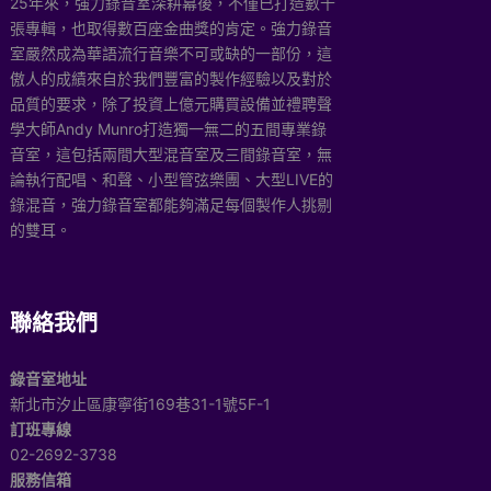
25年來，強力錄音室深耕幕後，不僅已打造數千
張專輯，也取得數百座金曲獎的肯定。強力錄音
室嚴然成為華語流行音樂不可或缺的一部份，這
傲人的成績來自於我們豐富的製作經驗以及對於
品質的要求，除了投資上億元購買設備並禮聘聲
學大師Andy Munro打造獨一無二的五間專業錄
音室，這包括兩間大型混音室及三間錄音室，無
論執行配唱、和聲、小型管弦樂團、大型LIVE的
錄混音，強力錄音室都能夠滿足每個製作人挑剔
的雙耳。
聯絡我們
錄音室地址
新北市汐止區康寧街169巷31-1號5F-1
訂班專線
02-2692-3738
服務信箱