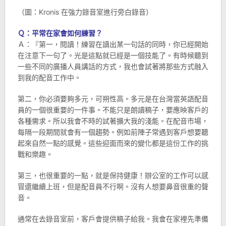
（圖：Kronis 在強力錄音室進行旁白錄音）
Ｑ：平常在家會如何練習？
Ａ：『第一，閱讀！練習在讀出某一句話的同時，你已經開始
在注意下一句了。光是這點就已經是一個技能了。有時候聽到
一些不同的廣播人員講話的方式，我也會試著將那些方式融入
到我的配音工作中。
第二，你必須要夠多元，可朔性高。多元是在台灣當英語配音
員的一個很重要的一件事。不能只是朗讀稿子，要應映客戶的
各種需求。所以我會不時的試著擴大我的淺能。在配音市場，
每隔一段期間就會有一個趨勢。例如前陣子常遇到客戶想要聽
起來自然一點的感覺。這些迎面而來的變化都是這份工作的挑
戰和樂趣。
第三，也很重要的一點，就是保持健康！辦公室的工作可以感
冒還繼續上班，但是配音員不行啊。沒有人想要鼻音很重的聲
音。
通常在去錄音室前，客戶會提供稿子給我。我會在家裡先準備