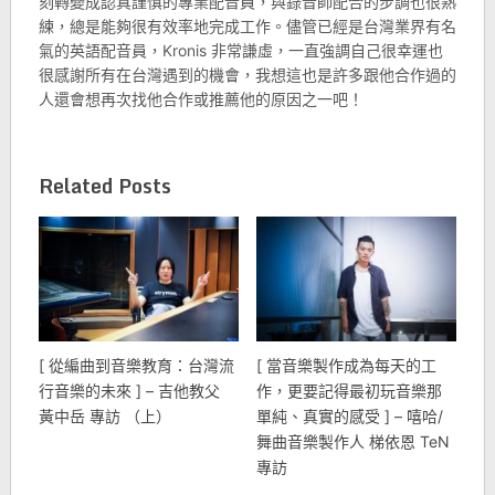
刻轉變成認真謹慎的專業配音員，與錄音師配合的步調也很熟
練，總是能夠很有效率地完成工作。儘管已經是台灣業界有名
氣的英語配音員，Kronis 非常謙虛，一直強調自己很幸運也
很感謝所有在台灣遇到的機會，我想這也是許多跟他合作過的
人還會想再次找他合作或推薦他的原因之一吧！
Related Posts
[ 從編曲到音樂教育：台灣流
[ 當音樂製作成為每天的工
行音樂的未來 ] – 吉他教父
作，更要記得最初玩音樂那
黃中岳 專訪 （上）
單純、真實的感受 ] – 嘻哈/
舞曲音樂製作人 梯依恩 TeN
專訪